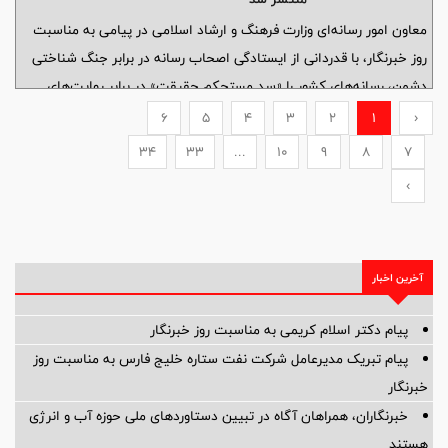
معاون امور رسانه‌ای وزارت فرهنگ و ارشاد اسلامی در پیامی به مناسبت
روز خبرنگار، با قدردانی از ایستادگی اصحاب رسانه در برابر جنگ شناختی
دشمن، رسانه‌های کشور را «سد مستحکم حقیقت» در برابر روایت‌های
تحریف‌شده دانست و نوشت: رسانه‌های ایران در این آزمون بزرگ، با وجود
6
5
4
3
2
1
‹
همه محدودیت‌ها و دشواری‌ها، جلوه‌ای درخشان از مسئولیت‌پذیری
34
33
...
10
9
8
7
حرفه‌ای و تعهد ملی به نمایش گذاشتند.
›
آخرین اخبار
پیام دکتر اسلام کریمی به مناسبت روز خبرنگار
پیام تبریک مدیرعامل شرکت نفت ستاره خلیج فارس به مناسبت روز
خبرنگار
خبرنگاران، همراهان آگاه در تبیین دستاوردهای ملی حوزه آب و انرژی
هستند