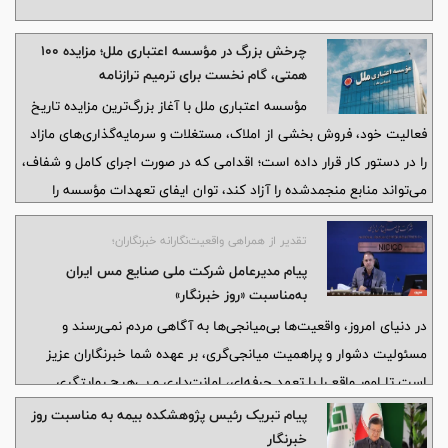
چرخش بزرگ در مؤسسه اعتباری ملل؛ مزایده ۱۰۰
همتی، گام نخست برای ترمیم ترازنامه
مؤسسه اعتباری ملل با آغاز بزرگ‌ترین مزایده تاریخ
فعالیت خود، فروش بخشی از املاک، مستغلات و سرمایه‌گذاری‌های مازاد
را در دستور کار قرار داده است؛ اقدامی که در صورت اجرای کامل و شفاف،
می‌تواند منابع منجمدشده را آزاد کند، توان ایفای تعهدات مؤسسه را
افزایش دهد و مسیر اصلاح ساختار مالی «ملل» را هموارتر سازد.
تقدیر از همراهی واقعیت‌نگارانه خبرنگاران؛
پیام مدیرعامل شرکت ملی صنایع مس ایران
به‌مناسبت «روز خبرنگار»
در دنیای امروز، واقعیت‌ها بی‌میانجی‌ها به آگاهی مردم نمی‌رسند و
مسئولیت دشوار و پراهمیت میانجی‌گری، بر عهده شما خبرنگاران عزیز
است تا امور واقع را با تعهد حرفه‌ای، امانت‌داری و بی‌هیچ روایتگری
مبتنی بر افراط و تفریط، به اطلاع افکار عمومی برسانید.
پیام تبریک رئیس پژوهشکده بیمه به مناسبت روز
خبرنگار