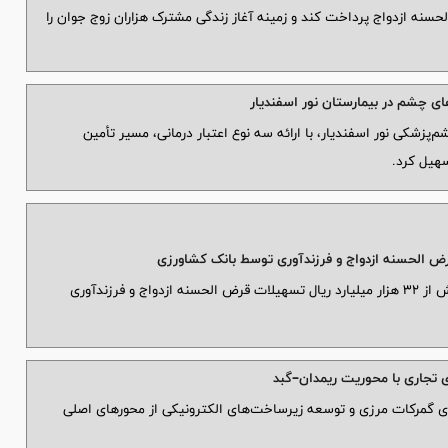
ده، موفق شد ۲۵ هزار و ۶۸۴ فقره وام قرض‌الحسنه ازدواج پرداخت کند و زمینه آغاز زندگی مشترک هزاران زوج جوان را
ی چشم در بیمارستان نور اسفندیار
زشکی نور اسفندیار، با ارائه سه نوع اعتبار درمانی، مسیر تأمین
سهیل کرد.
بانک کشاورزی در چهار ماهه نخست سال 1405 بیش از 32 هزار میلیارد ریال تسهیلات قرض الحسنه ازدواج و فرزندآوری
ی تجاری با محوریت ریمدان–گبد
زی گمرکات مرزی و توسعه زیرساخت‌های الکترونیکی از محورهای اصلی