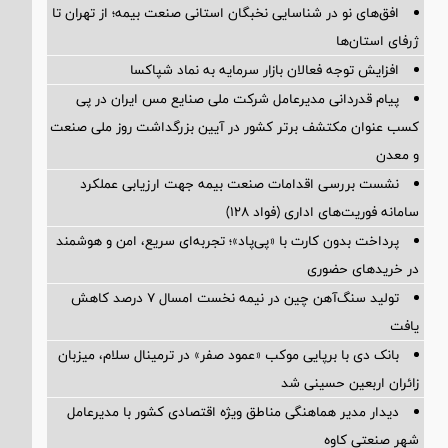
افق‌های نو در شناسایی نخبگان استانی صنعت بیمه؛ از تهران تا
ژرفای استان‌ها
افزایش توجه فعالان بازار سرمایه به نماد شپاکسا
پیام قدردانی مدیرعامل شرکت ملی صنایع مس ایران در پی
کسب عنوان مکتشف برتر کشور در آیین بزرگداشت روز ملی صنعت
و معدن
نشست بررسی اقدامات صنعت بیمه جهت ارزیابی عملکرد
سامانه فوریت‌های اداری (فواد ۱۲۸)
پرداخت بدون کارت با «پی‌پاد»؛ تجربه‌ای سریع، امن و هوشمند
در خریدهای حضوری
تولید سنگ‌آهن چین در نیمه نخست امسال ۷ درصد کاهش
یافت
بانک دی با برپایی موکب «عمود صفر» در ترمینال سلام، میزبان
زائران اربعین حسینی شد
دیدار مدیر هماهنگی مناطق ویژه اقتصادی کشور با مدیرعامل
شهر صنعتی کاوه