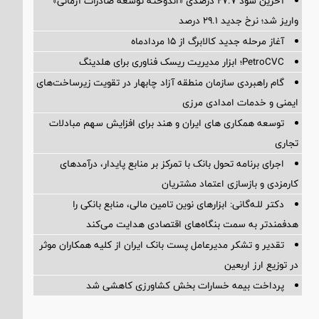
آخرین سود ۲۷.۷ درصدی «اندوخته توسعه صادرات آرمانی»
واریز شد؛ نرخ جدید ۲۹.۱ درصد
آغاز مرحله جدید کالابرگ از ۱۵ مردادماه
PetroCVC؛ ابزار مدیریت ریسک فناوری برای هلدینگ
گام راهبردی سازمان منطقه آزاد چابهار در تقویت زیرساخت‌های
ایمنی و خدمات امدادی مرزی
توسعه همکاری های ایران و هند برای افزایش سهم مبادلات
تجاری
اجرای برنامه تحول بانک با تمرکز بر منابع پایدار، درآمدهای
کارمزدی و بازسازی اعتماد مشتریان
دکتر للـه‌گانی: ابزارهای نوین تامین مالی، منابع بانکی را
هدفمندتر به سمت بنگاه‌های اقتصادی هدایت می‌کند
تقدیر و تشکر مدیرعامل پست بانک ایران از کلیه همکاران موثر
در توزیع ارز اربعین
پرداخت بیمه خسارات بخش کشاورزی کاهشی شد