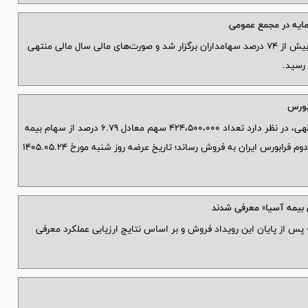
مایه در مجمع عمومی
مجمع عمومی عادی سالیانه بانک سرمایه با حضور بیش از ۷۴ درصد سهامداران برگزار شد و صورت‌های مالی سال مالی منتهی
ابورس
براساس اطلاعیه فرابورس ایران، آقای مصطفی نورالهی، در نظر دارد تعداد 424،500،000 سهم معادل 6.79 درصد از سهام بیمه
اتکای تهران رواک را بطور عمده و نقد از طریق بازار دوم فرابورس ایران به فروش رساند؛ تاریخ عرضه روز شنبه مورخ 1405.05.24
 بیمه آسیا» معرفی شدند
 پس از پایان این رویداد فروش و بر اساس نتایج ارزیابی عملکرد معرفی