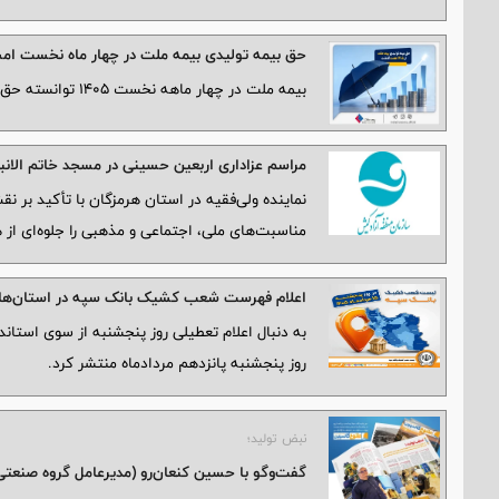
حق بیمه تولیدی بیمه ملت در چهار ماه نخست امسال از 14.5 ه
بیمه ملت در چهار ماهه نخست ۱۴٠۵ توانسته حق بیمه تولیدی خود را نسبت به مدت مشابه سال گذشته حدود 2 برابر کند.
مراسم عزاداری اربعین حسینی در مسجد خاتم ‌الانب
نماینده ولی‌فقیه در استان هرمزگان با تأکید بر ن
مناسبت‌های ملی، اجتماعی و مذهبی را جلوه‌ای از
اعلام فهرست شعب کشیک بانک سپه در استان‌ها / 
به دنبال اعلام تعطیلی روز پنجشنبه از سوی استا
روز پنجشنبه پانزدهم مردادماه منتشر کرد.
نبض تولید؛
گفت‌وگو با حسین كنعان‌رو (مدیرعامل گروه صنعت