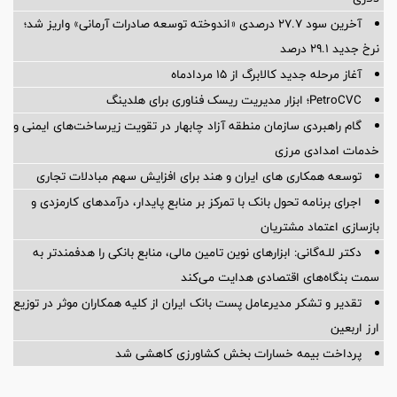
آخرین سود ۲۷.۷ درصدی «اندوخته توسعه صادرات آرمانی» واریز شد؛
نرخ جدید ۲۹.۱ درصد
آغاز مرحله جدید کالابرگ از ۱۵ مردادماه
PetroCVC؛ ابزار مدیریت ریسک فناوری برای هلدینگ
گام راهبردی سازمان منطقه آزاد چابهار در تقویت زیرساخت‌های ایمنی و
خدمات امدادی مرزی
توسعه همکاری های ایران و هند برای افزایش سهم مبادلات تجاری
اجرای برنامه تحول بانک با تمرکز بر منابع پایدار، درآمدهای کارمزدی و
بازسازی اعتماد مشتریان
دکتر للـه‌گانی: ابزارهای نوین تامین مالی، منابع بانکی را هدفمندتر به
سمت بنگاه‌های اقتصادی هدایت می‌کند
تقدیر و تشکر مدیرعامل پست بانک ایران از کلیه همکاران موثر در توزیع
ارز اربعین
پرداخت بیمه خسارات بخش کشاورزی کاهشی شد