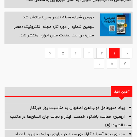
دومین شماره مجله «عصر مس» منتشر شد
دومین شماره از دوره تازه مجله الکترونیک «عصر
مس»، روایت صنعت مس ایران، منتشر شد.
6
5
4
3
2
1
‹
›
8
7
آخرین اخبار
پیام مدیرعامل ذوب‌آهن اصفهان به مناسبت روز خبرنگار
اربعین؛ حماسه باشکوه خدمت، ایثار و نجات جان انسان‌ها در مکتب
سیدالشهدا (ع)
ممیزی بیمه آسیا / کارآمدی ستاد در ترازوی برنامه تحول و اقتصاد