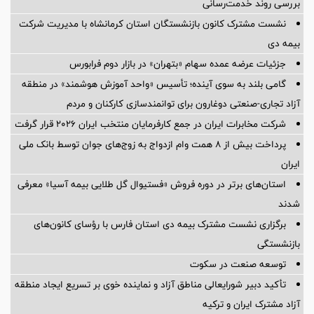
بررسی روند خدمت‌رسانی
نشست مشترک کانون بازنشستگان استان کرمانشاه با مدیریت شرکت
بیمه دی
جزئیات عرضه عمده سهام «بتهران» در بازار دوم فرابورس
گامی بلند به سوی آینده؛ تأسیس «واحد آموزش هوشمند» در منطقه
آزاد تجاری-صنعتی دوغارون برای توانمندسازی کارکنان و مردم
شرکت مخابرات ایران در جمع کارفرمایان منتخب ایران ۲۰۲۶ قرار گرفت
پرداخت بیش از ۸ همت وام ازدواج به زوج‌های جوان توسط بانک ملی
ایران
استان‌های برتر در دوره فروش «فستیوال گل طلایی بیمه آسیا» معرفی
شدند
برگزاری نشست مشترک بیمه دی استان فارس با رؤسای کانون‌های
بازنشستگی
توسعه صنعت در سکوت
تأکید دبیر شورایعالی مناطق آزاد و نماینده خوی بر تسریع ایجاد منطقه
آزاد مشترک ایران و ترکیه