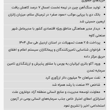
خریدهای حضوری
تولید سنگ‌آهن چین در نیمه نخست امسال ۷ درصد کاهش یافت
بانک دی با برپایی موکب «عمود صفر» در ترمینال سلام، میزبان زائران
اربعین حسینی شد
دیدار مدیر هماهنگی مناطق ویژه اقتصادی کشور با مدیرعامل شهر
صنعتی کاوه
پرداخت ۲.۵ همت تسهیلات در استان اردبیل طی سال ۱۴۰۴
فراخوان شناسایی تامین‌کنندگان و پیمانکاران سیستم اعلام و اطفای
حریق مرکز داده
ورود آکو باتری ایرانیان به بورس با مشاور پذیرش و ارزشگذاری تامین
سرمایه تمدن
نفت سپاهان ۹۰ میلیون دلار ارزآوری کرد
شاخص ۲۲ صنعت با رشد همراه شد
معاونت توسعه مدیریت و منابع انسانی منطقه آزاد دوغارون علت
استراتژی اعطای امتیاز خاص جذب سرمایه‌های انسانی بومی در آزمون
استخدامی اخیر را تشریح نمود