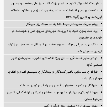
عنوان مکتشف برتر کشور در آیین بزرگداشت روز ملی صنعت و معدن
نشست بررسی اقدامات صنعت بیمه جهت ارزیابی عملکرد سامانه
فوریت‌های اداری (فواد ۱۲۸)
پیام ‌تبریک‌ مدیرعامل بیمه دانا به مناسبت روز خبرنگار
پرداخت بدون کارت با «پی‌پاد»؛ تجربه‌ای سریع، امن و هوشمند در
خریدهای حضوری
بانک دی با برپایی موکب «عمود صفر» در ترمینال سلام، میزبان زائران
اربعین حسینی شد
دیدار مدیر هماهنگی مناطق ویژه اقتصادی کشور با مدیرعامل شهر
صنعتی کاوه
فراخوان شناسایی تامین‌کنندگان و پیمانکاران سیستم اعلام و اطفای
حریق مرکز داده
خبرنگاران متعهد، سفیران آگاهی و جهادگران تبیین هستند
ورود آکو باتری ایرانیان به بورس با مشاور پذیرش و ارزشگذاری تامین
سرمایه تمدن
نفت سپاهان ۹۰ میلیون دلار ارزآوری کرد