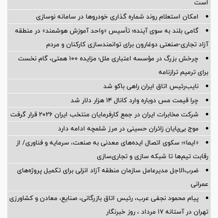
است
امکان استعلام روند شماره گذاری خودروها در سامانه نوسازی
گامی بلند به سوی آینده؛ تأسیس «واحد آموزش هوشمند» در منطقه
آزاد تجاری-صنعتی دوغارون برای توانمندسازی کارکنان و مردم
چرخش بزرگ در مؤسسه اعتباری ملل؛ مزایده ۱۰۰ همتی، گام نخست
برای ترمیم ترازنامه
نایب‌رئیس اتاق ایران راهی باکو شد
چرا قیمت مس دوباره وارد کانال ۱۴ هزار دلار شد
شرکت مخابرات ایران در جمع کارفرمایان منتخب ایران ۲۰۲۶ قرار گرفت
موج بی‌پایان زائران حسینی در مرز شلمچه ادامه دارد
«ایما»؛ سکوی اتصال ایده‌های معدنی به صنعت، سرمایه و فناوری/ از
رقابت تیم‌ها تا شبکه سازی و تجاری‌سازی
ضرب‌الاجل مدیرعامل سازمان منطقه آزاد انزلی برای تكمیل پروژه‌های
عمرانی
پیام محمود نجفی عرب، رئیس اتاق بازرگانی، صنایع، معادن و کشاورزی
تهران در آستانه 17 مرداد ، روز خبرنگار