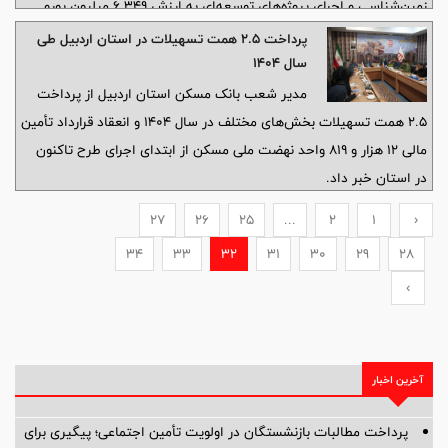
زمین‌شناسی و اجرای پروژه‌های توسعه‌ای به ارزش ۶.۳۴۹ میلیون یورو
خبر داد و گفت: این دستاوردها، شرکت ملی صنایع مس ایران را در مسیر
پرداخت ۲.۵ همت تسهیلات در استان اردبیل طی
جهش تولید، توسعه پایدار و ارتقای جایگاه جهانی قرار داده است.
سال ۱۴۰۴
مدیر شعب بانک مسکن استان اردبیل از پرداخت
۲.۵ همت تسهیلات بخش‌های مختلف در سال ۱۴۰۴ و انعقاد قرارداد تأمین
مالی ۱۲ هزار و ۸۱۹ واحد نهضت ملی مسکن از ابتدای اجرای طرح تاکنون
در استان خبر داد.
27
26
25
...
2
1
‹
34
33
32
31
30
29
28
›
آخرین اخبار
پرداخت مطالبات بازنشستگان در اولویت تأمین اجتماعی؛ پیگیری برای