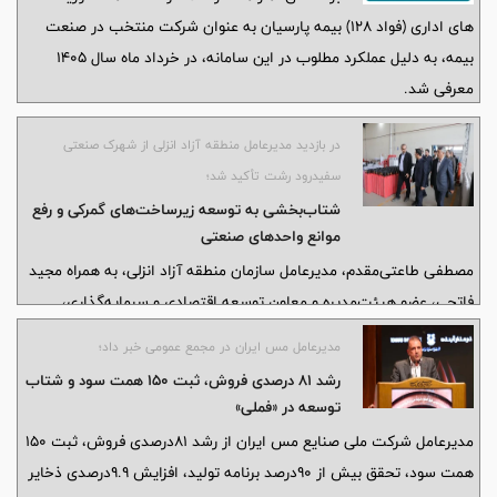
های اداری (فواد 128) بیمه پارسیان به عنوان شرکت منتخب در صنعت
بیمه، به دلیل عملکرد مطلوب در این سامانه، در خرداد ماه سال 1405
معرفی شد.
در بازدید مدیرعامل منطقه آزاد انزلی از شهرک صنعتی
سفیدرود رشت تأکید شد؛
شتاب‌بخشی به توسعه زیرساخت‌های گمركی و رفع
موانع واحدهای صنعتی
مصطفی طاعتی‌مقدم، مدیرعامل سازمان منطقه آزاد انزلی، به همراه مجید
فاتحی، عضو هیئت‌مدیره و معاون توسعه اقتصادی و سرمایه‌گذاری،
عباس صابر، مدیر عامل شرکت شهرک های صنعتی گیلان و جمعی از
مدیرعامل مس ایران در مجمع عمومی خبر داد؛
مدیران حوزه اقتصادی سازمان، با حضور در شهرک صنعتی سفیدرود، علاوه
رشد ۸۱ درصدی فروش، ثبت ۱۵۰ همت سود و شتاب
بر بررسی روند استقرار تشکیلات اداری و آماده‌سازی سایت گمرک، از ۳
توسعه در «فملی»
واحد فعال تولیدی و صنعتی شامل شرکت‌های «چلیک سازان»، «کوک و
مدیرعامل شرکت ملی صنایع مس ایران از رشد ۸۱درصدی فروش، ثبت ۱۵۰
دوک» و «سعدی سیلندر» بازدید کردند و از نزدیک در جریان چالش‌ها و
همت سود، تحقق بیش از ۹۰درصد برنامه تولید، افزایش ۹.۹درصدی ذخایر
روند فعالیت آن‌ها قرار گرفتند.