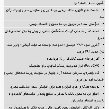
تأمین منابع ادامه دارد
نشست هم افزایی ستاد اربعین بیمه ایران و سازمان حج و زیارت برگزار
شد
کارآمدی ستاد در ترازوی برنامه تحول و اقتصاد تورمی
استفاده از شاخص قیمت سنگ‌آهن مبتنی بر یوان به جای شاخص‌های
دلاری
آخرین سود ۲۷.۷ درصدی «اندوخته توسعه صادرات آرمانی» واریز شد؛
نرخ جدید ۲۹.۱ درصد
آغاز مرحله جدید کالابرگ از ۱۵ مردادماه
PetroCVC؛ ابزار مدیریت ریسک فناوری برای هلدینگ
گام راهبردی سازمان منطقه آزاد چابهار در تقویت زیرساخت‌های ایمنی و
خدمات امدادی مرزی
توسعه همکاری های ایران و هند برای افزایش سهم مبادلات تجاری
اجرای برنامه تحول بانک با تمرکز بر منابع پایدار، درآمدهای کارمزدی و
بازسازی اعتماد مشتریان
دکتر للـه‌گانی: ابزارهای نوین تامین مالی، منابع بانکی را هدفمندتر به