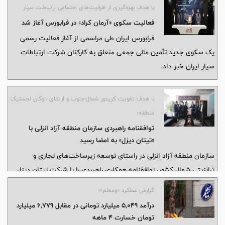
با هدف بهره‌گیری از ظرفیت‌های اجتماعی ارتباطات سیار
فعالیت سکوی «آرمان کراد» در فرابورس آغاز شد
فرابورس ایران طی مراسمی از آغاز فعالیت رسمی
یک سکوی جدید تأمین مالی جمعی متعلق به کارکنان شرکت ارتباطات
سیار ایران خبر داد.
با هدف تقویت کریدور شمال-جنوب و ارتقای ناوگان لجستیک
منطقه؛
توافقنامه راهبردی سازمان منطقه آزاد انزلی با
«تیتان دیزل» به امضا رسید
سازمان منطقه آزاد انزلی در راستای توسعه زیرساخت‌های تجاری و
ترانزیتی شمال کشور، توافقنامه همکاری راهبردی را با شرکت تیتان دیزل
به امضا رساند. این توافقنامه با تمرکز بر نوسازی ناوگان حمل‌ونقل و ارتقای
گزارش عملکرد «ومعلم»؛
توان لجستیکی منطقه، زمینه بهره‌گیری بهینه از ظرفیت‌های بندر کاسپین
درآمد ۵,۰۴۹ میلیارد تومانی در مقابل ۶,۷۷۹ میلیارد
را فراهم می‌کند.
تومان خسارت ۴ ماهه