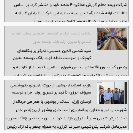
شرکت بیمه معلم گزارش عملکرد 4 ماهه خود را منتشر کرد. بر اساس
اطلاعات ارائه شده درآمد حق بیمه صادره این شرکت تا پایان 4 ماهه
منتهی به تیر سال 1405 به رقم 5049 میلیارد تومان رسید.
برگزاری نشست اعضای کمیسیون اقتصادی مجلس شورای
اسلامی با مدیران ارشد بانک توسعه تعاون
سید شمس الدین حسینی: تمرکز بر بنگاه‌های
کوچک و متوسط، نقطه قوت بانک توسعه تعاون
است
رئیس کمیسیون اقتصادی مجلس شورای اسلامی با تمجید از کارنامه و
روند رو به رشد بانک توسعه تعاون از بدو تاسیس تاکنون، عملکرد این
بانک در هدایت منابع به سمت بخش واقعی اقتصاد و حمایت از بنگاه‌های
بازدید استاندار بوشهر از پروژه راهبردی پتروشیمی
کوچک و متوسط (SMEها) را شایسته تقدیر دانست و خواستار حمایت
سیراف انرژی؛ تأکید بر تسریع روند اجرا و توسعه
سرمایه‌گذاری
ویژه دولت و بانک مرکزی برای افزایش سرمایه این بانک شد.
ارسلان زارع، استاندار بوشهر، با همراهی فرماندار
شهرستان دیر و معاون برنامه‌ریزی استانداری بوشهر از پروژه در حال
احداث پتروشیمی سیراف انرژی بازدید کرد. در این بازدید، روح‌الله نصیری،
مدیرعامل شرکت پتروشیمی سیراف انرژی، به همراه جعفر پاک نژاد رئیس