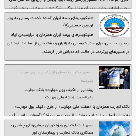
این سامانه با حضور مدیران و نمایندگان شرکت‌های بیمه در بیمه مرکزی
برگزار شد.
هلیکوپترهای بیمه ایران آماده‌ خدمت رسانی به زوار
اربعین حسینی(ع)
هلیکوپترهای بیمه ایران همزمان با فرارسیدن ایام
اربعین حسینی، برای خدمت‌رسانی به زائران و پشتیبانی از عملیات امدادی
در مسیرهای پرتردد، در حالت آماده‌باش قرار گرفتند.
با حضور دکتر عارف معاون اول رئیس جمهور صورت
پذیرفت؛
رونمایی از «کیف پول مهارت» بانک تجارت
به‌مناسبت هفته ملی مهارت
بانک تجارت همزمان با «هفته ملی مهارت» از طرح «کیف پول مهارت»،
به‌عنوان فصلی جدید از خدمات مالی تخصصی ویژه کارآموزان سازمان فنی
و حرفه‌‌ای رونمایی کرد.
تسهیلات اعتباری ویژه درمان بیماری‌های چشمی با
همکاری بانک تجارت و بیمارستان نور