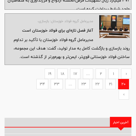
372 میلیارد ریال تسهیلات قرض‌الحسنه ازدواج و فرزندآوری به متقاضیان
واجد شرایط پرداخت کرده است.
مدیرعامل گروه فولاد خوزستان: بازسازی،
آغاز فصل تازه‌ای برای فولاد خوزستان است
مدیرعامل گروه فولاد خوزستان با تأکید بر تداوم
روند بازسازی و بازگشت کامل به مدار تولید، گفت: هدف این مجموعه،
ساختن فولاد خوزستانی قوی‌تر، ایمن‌تر و بهره‌ورتر از گذشته است.
19
18
17
...
2
1
‹
34
33
...
23
22
21
20
›
آخرین اخبار