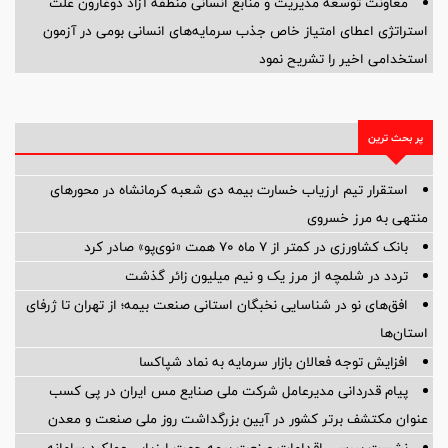
معاونت توسعه مدیریت و منابع انسانی منطقه آزاد دوغارون علت
استراتژی اعطای امتیاز خاص جذب سرمایه‌های انسانی بومی در آزمون
استخدامی اخیر را تشریح نمود
پر بحث ترین
استقرار تیم ارزیاب خسارت بیمه دی شعبه کرمانشاه در محورهای
منتهی به مرز خسروی
بانک کشاورزی در کمتر از ۷ ماه ۷۰ همت «نوی‌پو» صادر کرد
تردد در شلمچه از مرز یک و نیم میلیون زائر گذشت
افق‌های نو در شناسایی نخبگان استانی صنعت بیمه؛ از تهران تا ژرفای
استان‌ها
افزایش توجه فعالان بازار سرمایه به نماد شپاکسا
پیام قدردانی مدیرعامل شرکت ملی صنایع مس ایران در پی کسب
عنوان مکتشف برتر کشور در آیین بزرگداشت روز ملی صنعت و معدن
نشست بررسی اقدامات صنعت بیمه جهت ارزیابی عملکرد سامانه