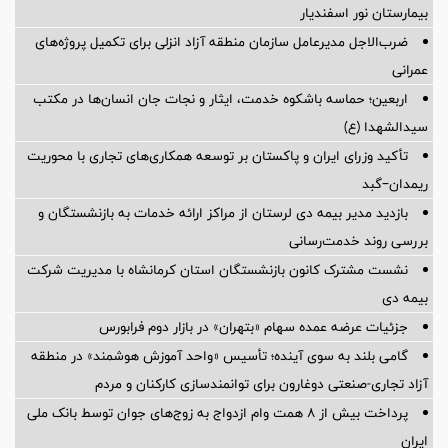
بیمارستان نور اسفندیار
ضرب‌الاجل مدیرعامل سازمان منطقه آزاد انزلی برای تكمیل پروژه‌های
عمرانی
اربعین؛ حماسه باشکوه خدمت، ایثار و نجات جان انسان‌ها در مکتب
سیدالشهدا (ع)
تأکید وزرای ایران و پاکستان بر توسعه همکاری‌های تجاری با محوریت
ریمدان–گبد
بازدید مدیر بیمه دی لرستان از مراکز ارائه خدمات به بازنشستگان و
بررسی روند خدمت‌رسانی
نشست مشترک کانون بازنشستگان استان کرمانشاه با مدیریت شرکت
بیمه دی
جزئیات عرضه عمده سهام «بتهران» در بازار دوم فرابورس
گامی بلند به سوی آینده؛ تأسیس «واحد آموزش هوشمند» در منطقه
آزاد تجاری-صنعتی دوغارون برای توانمندسازی کارکنان و مردم
پرداخت بیش از ۸ همت وام ازدواج به زوج‌های جوان توسط بانک ملی
ایران