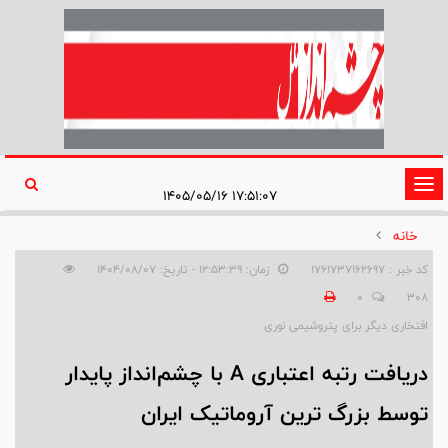
تغییر
۱۷:۵۱:۰۷ ۱۴۰۵/۰۵/۱۶
وضعیت
خانه
ناوبری
کد خبر : 1761737162697
زمان: ۱۲:۵۳:۳۹ - تاریخ: ۱۴۰۴/۰۸/۰۷
0
308
افتخاری دیگر برای پتروشیمی نوری
دریافت رتبه اعتباری A با چشم‌انداز پایدار
توسط بزرگ ترین آروماتیک ایران