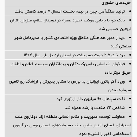
خریدهای حضوری
تولید سنگ‌آهن چین در نیمه نخست امسال ۷ درصد کاهش یافت
بانک دی با برپایی موکب «عمود صفر» در ترمینال سلام، میزبان زائران
اربعین حسینی شد
دیدار مدیر هماهنگی مناطق ویژه اقتصادی کشور با مدیرعامل شهر
صنعتی کاوه
پرداخت ۲.۵ همت تسهیلات در استان اردبیل طی سال ۱۴۰۴
فراخوان شناسایی تامین‌کنندگان و پیمانکاران سیستم اعلام و اطفای
حریق مرکز داده
ورود آکو باتری ایرانیان به بورس با مشاور پذیرش و ارزشگذاری تامین
سرمایه تمدن
نفت سپاهان ۹۰ میلیون دلار ارزآوری کرد
شاخص ۲۲ صنعت با رشد همراه شد
معاونت توسعه مدیریت و منابع انسانی منطقه آزاد دوغارون علت
استراتژی اعطای امتیاز خاص جذب سرمایه‌های انسانی بومی در آزمون
استخدامی اخیر را تشریح نمود