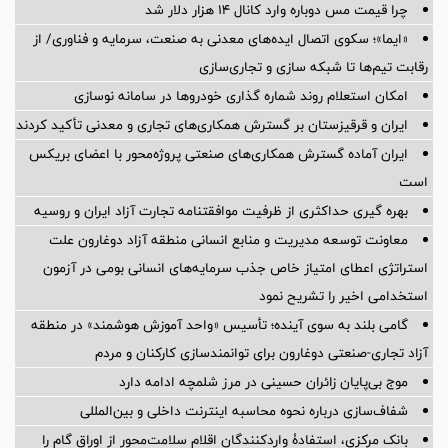
چرا قیمت مس دوباره وارد کانال ۱۴ هزار دلار شد
«ایما»؛ سکوی اتصال ایده‌های معدنی به صنعت، سرمایه و فناوری/ از
رقابت تیم‌ها تا شبکه سازی و تجاری‌سازی
امکان استعلام روند شماره گذاری خودروها در سامانه نوسازی
ایران و قرقیزستان بر گسترش همکاری‌های تجاری و معدنی تأکید کردند
ایران آماده گسترش همکاری‌های صنعتی پروژه‌محور با اعضای بریکس
است
بهره گیری حداکثری از ظرفیت موافقتنامه تجارت آزاد ایران و روسیه
معاونت توسعه مدیریت و منابع انسانی منطقه آزاد دوغارون علت
استراتژی اعطای امتیاز خاص جذب سرمایه‌های انسانی بومی در آزمون
استخدامی اخیر را تشریح نمود
گامی بلند به سوی آینده؛ تأسیس «واحد آموزش هوشمند» در منطقه
آزاد تجاری-صنعتی دوغارون برای توانمندسازی کارکنان و مردم
موج بی‌پایان زائران حسینی در مرز شلمچه ادامه دارد
شفاف‌سازی درباره نحوه محاسبه اینترنت داخلی و بین‌المللی
بانک مرکزی، استفادۀ واردکنندگان اقلام سلامت‌محور از اوراق گام را