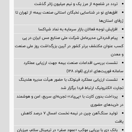
تردد در شلمچه از مرز یک و نیم میلیون زائر گذشت
افق‌های نو در شناسایی نخبگان استانی صنعت بیمه؛ از تهران تا
ژرفای استان‌ها
افزایش توجه فعالان بازار سرمایه به نماد شپاکسا
پیام قدردانی مدیرعامل شرکت ملی صنایع مس ایران در پی
کسب عنوان مکتشف برتر کشور در آیین بزرگداشت روز ملی صنعت
و معدن
نشست بررسی اقدامات صنعت بیمه جهت ارزیابی عملکرد
سامانه فوریت‌های اداری (فواد ۱۲۸)
نشست ارزیابی عملکرد فینوتک با حضور هیأت‌ مدیره هلدینگ
تجارت الکترونیک ارتباط فردا برگزار شد
پرداخت بدون کارت با «پی‌پاد»؛ تجربه‌ای سریع، امن و هوشمند
در خریدهای حضوری
تولید سنگ‌آهن چین در نیمه نخست امسال ۷ درصد کاهش
یافت
بانک دی با برپایی موکب «عمود صفر» در ترمینال سلام، میزبان