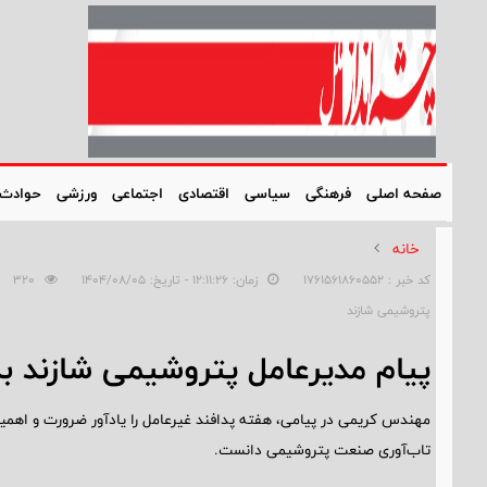
صفحه اصلی
فرهنگی
سیاسی
اقتصادی
اجتماعی
ورزشی
حوادث
خانه
کد خبر : 1761561860552
زمان: ۱۲:۱۱:۲۶ - تاریخ: ۱۴۰۴/۰۸/۰۵
320
پتروشیمی شازند
پیام مدیرعامل پتروشیمی شازند ب
مهندس کریمی در پیامی، هفته پدافند غیرعامل را یادآور ضرورت و اهمیت
تاب‌آوری صنعت پتروشیمی دانست.