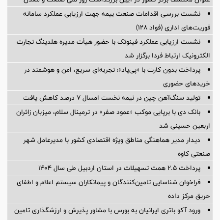
نشست بررسی اقدامات صنعت بیمه جهت ارزیابی عملکرد سامانه
فوریت‌های اداری (فواد ۱۲۸)
نشست ارزیابی عملکرد فینوتک با حضور هیأت‌ مدیره هلدینگ تجارت
الکترونیک ارتباط فردا برگزار شد
پرداخت بدون کارت با «پی‌پاد»؛ تجربه‌ای سریع، امن و هوشمند در
خریدهای حضوری
تولید سنگ‌آهن چین در نیمه نخست امسال ۷ درصد کاهش یافت
بانک دی با برپایی موکب «عمود صفر» در ترمینال سلام، میزبان زائران
اربعین حسینی شد
دیدار مدیر هماهنگی مناطق ویژه اقتصادی کشور با مدیرعامل شهر
صنعتی کاوه
پرداخت ۲.۵ همت تسهیلات در استان اردبیل طی سال ۱۴۰۴
فراخوان شناسایی تامین‌کنندگان و پیمانکاران سیستم اعلام و اطفای
حریق مرکز داده
ورود آکو باتری ایرانیان به بورس با مشاور پذیرش و ارزشگذاری تامین