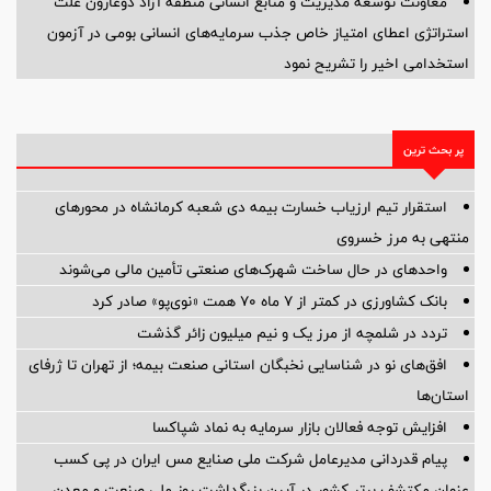
معاونت توسعه مدیریت و منابع انسانی منطقه آزاد دوغارون علت
استراتژی اعطای امتیاز خاص جذب سرمایه‌های انسانی بومی در آزمون
استخدامی اخیر را تشریح نمود
پر بحث ترین
استقرار تیم ارزیاب خسارت بیمه دی شعبه کرمانشاه در محورهای
منتهی به مرز خسروی
واحدهای در حال ساخت شهرک‌های صنعتی تأمین مالی می‌شوند
بانک کشاورزی در کمتر از ۷ ماه ۷۰ همت «نوی‌پو» صادر کرد
تردد در شلمچه از مرز یک و نیم میلیون زائر گذشت
افق‌های نو در شناسایی نخبگان استانی صنعت بیمه؛ از تهران تا ژرفای
استان‌ها
افزایش توجه فعالان بازار سرمایه به نماد شپاکسا
پیام قدردانی مدیرعامل شرکت ملی صنایع مس ایران در پی کسب
عنوان مکتشف برتر کشور در آیین بزرگداشت روز ملی صنعت و معدن