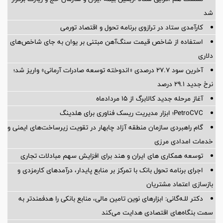
شد
کارآمدی ستاد در ترازوی برنامه تحول و اقتصاد تورمی
استفاده از شاخص قیمت سنگ‌آهن مبتنی بر یوان به جای شاخص‌های
دلاری
آخرین سود ۲۷.۷ درصدی «اندوخته توسعه صادرات آرمانی» واریز شد؛
نرخ جدید ۲۹.۱ درصد
آغاز مرحله جدید کالابرگ از ۱۵ مردادماه
PetroCVC؛ ابزار مدیریت ریسک فناوری برای هلدینگ
گام راهبردی سازمان منطقه آزاد چابهار در تقویت زیرساخت‌های ایمنی و
خدمات امدادی مرزی
توسعه همکاری های ایران و هند برای افزایش سهم مبادلات تجاری
اجرای برنامه تحول بانک با تمرکز بر منابع پایدار، درآمدهای کارمزدی و
بازسازی اعتماد مشتریان
دکتر للـه‌گانی: ابزارهای نوین تامین مالی، منابع بانکی را هدفمندتر به
سمت بنگاه‌های اقتصادی هدایت می‌کند