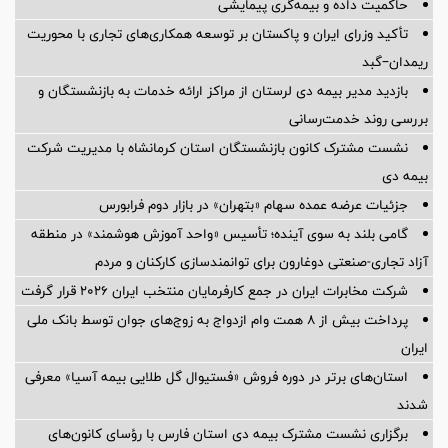
حاکمیت داده و بیمه‌گری پیمایشی
تأکید وزرای ایران و پاکستان بر توسعه همکاری‌های تجاری با محوریت
ریمدان–گبد
بازدید مدیر بیمه دی لرستان از مراکز ارائه خدمات به بازنشستگان و
بررسی روند خدمت‌رسانی
نشست مشترک کانون بازنشستگان استان کرمانشاه با مدیریت شرکت
بیمه دی
جزئیات عرضه عمده سهام «بتهران» در بازار دوم فرابورس
گامی بلند به سوی آینده؛ تأسیس «واحد آموزش هوشمند» در منطقه
آزاد تجاری-صنعتی دوغارون برای توانمندسازی کارکنان و مردم
شرکت مخابرات ایران در جمع کارفرمایان منتخب ایران ۲۰۲۶ قرار گرفت
پرداخت بیش از ۸ همت وام ازدواج به زوج‌های جوان توسط بانک ملی
ایران
استان‌های برتر در دوره فروش «فستیوال گل طلایی بیمه آسیا» معرفی
شدند
برگزاری نشست مشترک بیمه دی استان فارس با رؤسای کانون‌های