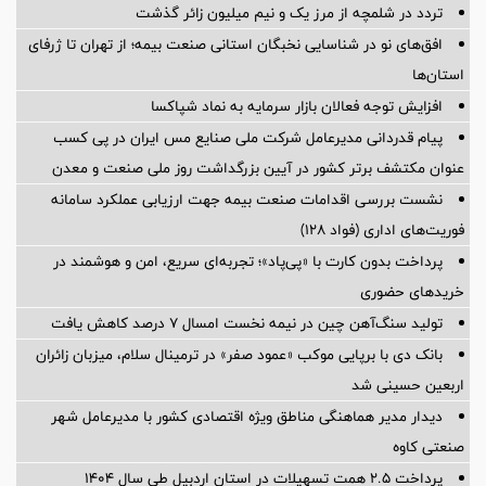
تردد در شلمچه از مرز یک و نیم میلیون زائر گذشت
افق‌های نو در شناسایی نخبگان استانی صنعت بیمه؛ از تهران تا ژرفای
استان‌ها
افزایش توجه فعالان بازار سرمایه به نماد شپاکسا
پیام قدردانی مدیرعامل شرکت ملی صنایع مس ایران در پی کسب
عنوان مکتشف برتر کشور در آیین بزرگداشت روز ملی صنعت و معدن
نشست بررسی اقدامات صنعت بیمه جهت ارزیابی عملکرد سامانه
فوریت‌های اداری (فواد ۱۲۸)
پرداخت بدون کارت با «پی‌پاد»؛ تجربه‌ای سریع، امن و هوشمند در
خریدهای حضوری
تولید سنگ‌آهن چین در نیمه نخست امسال ۷ درصد کاهش یافت
بانک دی با برپایی موکب «عمود صفر» در ترمینال سلام، میزبان زائران
اربعین حسینی شد
دیدار مدیر هماهنگی مناطق ویژه اقتصادی کشور با مدیرعامل شهر
صنعتی کاوه
پرداخت ۲.۵ همت تسهیلات در استان اردبیل طی سال ۱۴۰۴