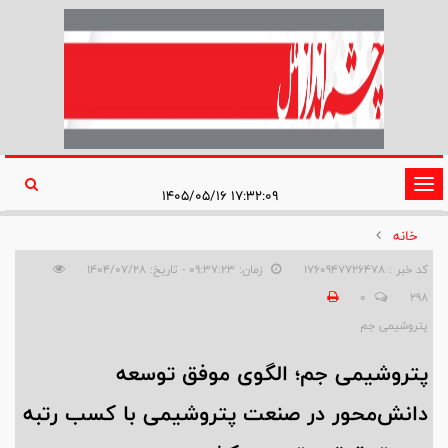
تغییر
۱۷:۳۲:۰۹ ۱۴۰۵/۰۵/۱۶
وضعیت
خانه
ناوبری
کد خبر : 1760947726478
زمان: ۰۹:۳۷:۲۳ - تاریخ: ۱۴۰۴/۰۷/۲۸
0
298
پتروشیمی جم
پتروشیمی جم؛ الگوی موفق توسعه
دانش‌محور در صنعت پتروشیمی با کسب رتبه