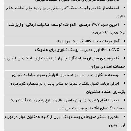
استفاده از شاخص قیمت سنگ‌آهن مبتنی بر یوان به جای شاخص‌های
دلاری
آخرین سود ۲۷.۷ درصدی «اندوخته توسعه صادرات آرمانی» واریز شد؛
نرخ جدید ۲۹.۱ درصد
آغاز مرحله جدید کالابرگ از ۱۵ مردادماه
PetroCVC؛ ابزار مدیریت ریسک فناوری برای هلدینگ
گام راهبردی سازمان منطقه آزاد چابهار در تقویت زیرساخت‌های ایمنی و
خدمات امدادی مرزی
توسعه همکاری های ایران و هند برای افزایش سهم مبادلات تجاری
اجرای برنامه تحول بانک با تمرکز بر منابع پایدار، درآمدهای کارمزدی و
بازسازی اعتماد مشتریان
دکتر للـه‌گانی: ابزارهای نوین تامین مالی، منابع بانکی را هدفمندتر به
سمت بنگاه‌های اقتصادی هدایت می‌کند
تقدیر و تشکر مدیرعامل پست بانک ایران از کلیه همکاران موثر در توزیع
ارز اربعین