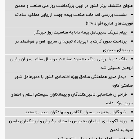
عنوان مکتشف برتر کشور در آیین بزرگداشت روز ملی صنعت و معدن
نشست بررسی اقدامات صنعت بیمه جهت ارزیابی عملکرد سامانه
فوریت‌های اداری (فواد ۱۲۸)
پیام ‌تبریک‌ مدیرعامل بیمه دانا به مناسبت روز خبرنگار
پرداخت بدون کارت با «پی‌پاد»؛ تجربه‌ای سریع، امن و هوشمند در
خریدهای حضوری
بانک دی با برپایی موکب «عمود صفر» در ترمینال سلام، میزبان زائران
اربعین حسینی شد
دیدار مدیر هماهنگی مناطق ویژه اقتصادی کشور با مدیرعامل شهر
صنعتی کاوه
فراخوان شناسایی تامین‌کنندگان و پیمانکاران سیستم اعلام و اطفای
حریق مرکز داده
خبرنگاران متعهد، سفیران آگاهی و جهادگران تبیین هستند
ورود آکو باتری ایرانیان به بورس با مشاور پذیرش و ارزشگذاری تامین
سرمایه تمدن
نفت سپاهان ۹۰ میلیون دلار ارزآوری کرد