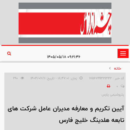
تغییر
۰۹:۲۱:۴۶ ۱۴۰۵/۰۵/۱۸
وضعیت
خانه
ناوبری
کد خبر : 1756799321342
زمان: ۱۸:۴۷:۰۱ - تاریخ: ۱۴۰۴/۰۶/۱۱
290
0
پتروشیمی پارس
آیین تکریم و معارفه مدیران عامل شرکت های
تابعه هلدینگ خلیج فارس