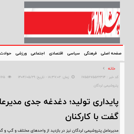
صفحه اصلی
فرهنگی
سیاسی
اقتصادی
اجتماعی
ورزشی
حوادث
خانه
کد خبر : 1755675522314
زمان: ۱۸:۳۷:۰۲ - تاریخ: ۱۴۰۴/۰۵/۲۹
165
پتروشیمی لردگان
پایداری تولید؛ دغدغه جدی مدیرع
گفت با کارکنان
مدیرعامل پتروشیمی لردگان نیز در بازدید از واحدهای مختلف و گپ و گف