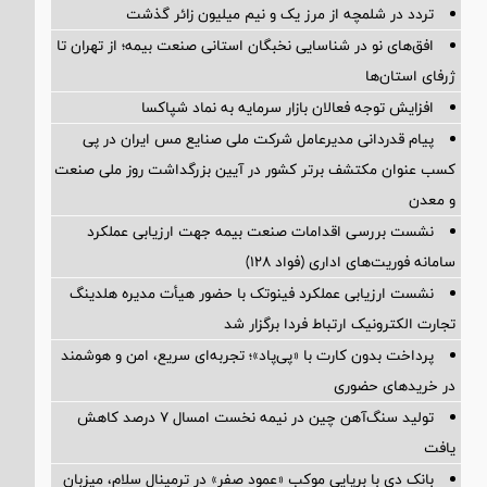
تردد در شلمچه از مرز یک و نیم میلیون زائر گذشت
افق‌های نو در شناسایی نخبگان استانی صنعت بیمه؛ از تهران تا
ژرفای استان‌ها
افزایش توجه فعالان بازار سرمایه به نماد شپاکسا
پیام قدردانی مدیرعامل شرکت ملی صنایع مس ایران در پی
کسب عنوان مکتشف برتر کشور در آیین بزرگداشت روز ملی صنعت
و معدن
نشست بررسی اقدامات صنعت بیمه جهت ارزیابی عملکرد
سامانه فوریت‌های اداری (فواد ۱۲۸)
نشست ارزیابی عملکرد فینوتک با حضور هیأت‌ مدیره هلدینگ
تجارت الکترونیک ارتباط فردا برگزار شد
پرداخت بدون کارت با «پی‌پاد»؛ تجربه‌ای سریع، امن و هوشمند
در خریدهای حضوری
تولید سنگ‌آهن چین در نیمه نخست امسال ۷ درصد کاهش
یافت
بانک دی با برپایی موکب «عمود صفر» در ترمینال سلام، میزبان