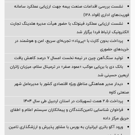
نشست بررسی اقدامات صنعت بیمه جهت ارزیابی عملکرد سامانه
فوریت‌های اداری (فواد ۱۲۸)
نشست ارزیابی عملکرد فینوتک با حضور هیأت‌ مدیره هلدینگ تجارت
الکترونیک ارتباط فردا برگزار شد
پرداخت بدون کارت با «پی‌پاد»؛ تجربه‌ای سریع، امن و هوشمند در
خریدهای حضوری
تولید سنگ‌آهن چین در نیمه نخست امسال ۷ درصد کاهش یافت
بانک دی با برپایی موکب «عمود صفر» در ترمینال سلام، میزبان زائران
اربعین حسینی شد
دیدار مدیر هماهنگی مناطق ویژه اقتصادی کشور با مدیرعامل شهر
صنعتی کاوه
پرداخت ۲.۵ همت تسهیلات در استان اردبیل طی سال ۱۴۰۴
فراخوان شناسایی تامین‌کنندگان و پیمانکاران سیستم اعلام و اطفای
حریق مرکز داده
ورود آکو باتری ایرانیان به بورس با مشاور پذیرش و ارزشگذاری تامین