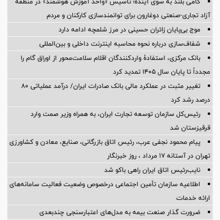
گامی بلند به سوی آینده؛ تأسیس «واحد آموزش هوشمند» در منطقه
آزاد تجاری-صنعتی دوغارون برای توانمندسازی کارکنان و مردم
موج بی‌پایان زائران حسینی در مرز شلمچه ادامه دارد
شفاف‌سازی درباره نحوه محاسبه اینترنت داخلی و بین‌المللی
بانک مرکزی، استفادۀ واردکنندگان اقلام سلامت‌محور از اوراق گام را
مجدداً تا پایان سال ۱۴۰۵ تمدید کرد
تغییر مثبت در عملکرد مالی بانک صادرات ایران/ درآمد عملیاتی 80
درصد رشد کرد
رئیس‌کل سازمان توسعه تجارت ایران، به همراه وزیر صمت وارد
قرقیزستان شد
پیام محمود نجفی عرب، رئیس اتاق بازرگانی، صنایع، معادن و کشاورزی
تهران در آستانه 17 مرداد ، روز خبرنگار
نایب‌رئیس اتاق ایران راهی باکو شد
اطلاعیه سازمان تأمین اجتماعی درخصوص وضعیت فعالیت سامانه‌های
ارائه خدمات
ضرورت گذار صنعت بیمه به مدل‌های اعتبارسنجی چندبعدی