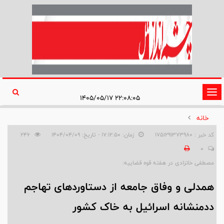
تغییر
۲۲:۰۸:۰۵ ۱۴۰۵/۰۵/۱۷
وضعیت
خانه
ناوبری
کد خبر : 1751291373980
زمان: ۱۷:۱۲:۵۰ - تاریخ: ۱۴۰۴/۰۴/۰۹
246
0
مصطفی خانزادی در هفته قوه قضاییه:
همدلی و وفاق جامعه از دستاوردهای تهاجم
ددمنشانه اسرائیل به خاک کشور