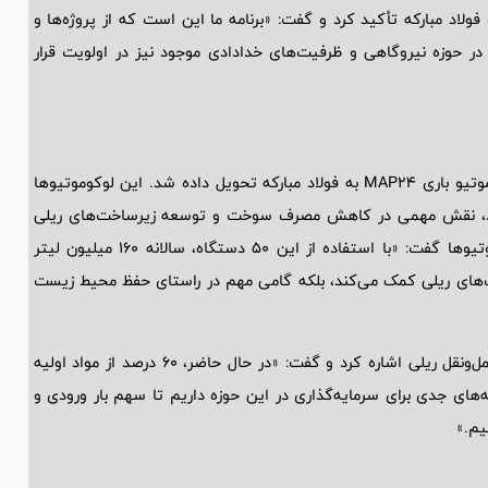
اد مبارکه تأکید کرد و گفت: «برنامه ما این است که از پروژه‌ها و
در حوزه نیروگاهی و ظرفیت‌های خدادادی موجود نیز در اولویت قرار
در روز پنج‌شنبه 23 اسفندماه، آخرین دستگاه از 50 دستگاه لوکوموتیو باری MAP24 به فولاد مبارکه تحویل داده شد. این لوکوموتیوها
ند، نقش مهمی در کاهش مصرف سوخت و توسعه زیرساخت‌های ریلی
کشور ایفا خواهند کرد. سعید زرندی در مراسم تحویل این لوکوموتیوها گفت: «با استفاده از این 50 دستگاه، سالانه 160 میلیون لیتر
‌های ریلی کمک می‌کند، بلکه گامی مهم در راستای حفظ محیط زیست
وی همچنین به برنامه‌های جدی فولاد مبارکه برای افزایش سهم حمل‌ونقل ریلی اشاره کرد و گفت: «در حال حاضر، 60 درصد از مواد اولیه
ه‌های جدی برای سرمایه‌گذاری در این حوزه داریم تا سهم بار ورودی و
هیم.»