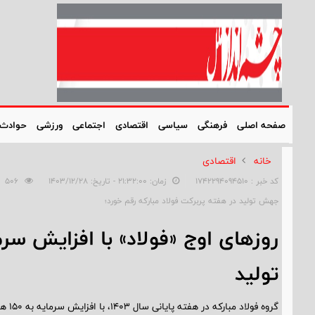
صفحه اصلی
فرهنگی
سیاسی
اقتصادی
اجتماعی
ورزشی
حوادث
خانه
اقتصادی
کد خبر : 1742294094510
زمان: ۲۱:۳۲:۰۰ - تاریخ: ۱۴۰۳/۱۲/۲۸
506
جهش تولید در هفته پربرکت فولاد مبارکه رقم خورد؛
روزهای اوج «فولاد» با افزایش سرم
تولید
گروه 