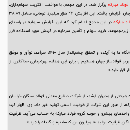
فولاد مبارکه
برگزار شد. در این مجمع، با موافقت اکثریت سهام‌داران،
سرمایه این شرکت از 108 هزار میلیارد تومان به 150 هزار میلیارد تومان افزایش یافت. این افزایش 42 هزار میلیارد تومانی، معادل 38.89
اد مبارکه
در این مجمع اعلام کرد که این افزایش سرمایه در راستای
یش سرمایه در شرکت‌های زیرمجموعه، خرید سهام و تأمین سرمایه در گردش مورد استفاده قرار
اشاره کرد و گفت: «نگاه ما به آینده و تحقق چشم‌انداز سال 1410، سرآمد، نوآور و موفق
دنبال قرار گرفتن در بین 20 شرکت برتر فولادساز جهان هستیم و برای این هدف، بهره‌برداری حداکثری از
ر قرار دارد.»
ارکه به همراه هیئتی از مدیران ارشد، از شرکت صنایع معدنی فولاد سنگان خراسان
ارکه، از عبور این شرکت از ظرفیت اسمی تولید خبر داد. وی اظهار کرد:
ز واحدهای پیشرو و خوب گروه فولاد مبارکه به حساب می‌آید. ظرفیت