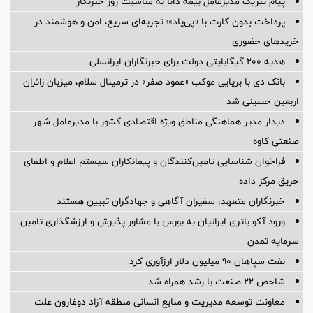
پیام ‌تبریک‌ مدیرعامل بیمه دانا به مناسبت روز خبرنگار
پرداخت بدون کارت با «پی‌پاد»؛ تجربه‌ای سریع، امن و هوشمند در
خریدهای حضوری
هدیه ۲۰۰ گیگابایتی دولت برای خبرنگاران ایرانسلی
بانک دی با برپایی موکب «عمود صفر» در ترمینال سلام، میزبان زائران
اربعین حسینی شد
دیدار مدیر هماهنگی مناطق ویژه اقتصادی کشور با مدیرعامل شهر
صنعتی کاوه
فراخوان شناسایی تامین‌کنندگان و پیمانکاران سیستم اعلام و اطفای
حریق مرکز داده
خبرنگاران متعهد، سفیران آگاهی و جهادگران تبیین هستند
ورود آکو باتری ایرانیان به بورس با مشاور پذیرش و ارزشگذاری تامین
سرمایه تمدن
نفت سپاهان ۹۰ میلیون دلار ارزآوری کرد
شاخص ۲۲ صنعت با رشد همراه شد
معاونت توسعه مدیریت و منابع انسانی منطقه آزاد دوغارون علت