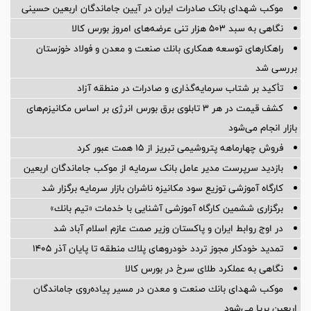
موکب شهدای بانک صادرات ایران در آیین جاماندگان اربعین حسینی
نگاهی به سبد ۵۰۳ هزار تنی عرضه‌های امروز بورس کالا
راهكارهای توسعه همكاری بانك صنعت و معدن و فولاد خوزستان
بررسی شد
تأکید بر شتاب سرمایه‌گذاری و صادرات در منطقه آزاد
کشف قیمت در هر ۳ تابلوی برق بورس انرژی بر اساس مکانیزم‌های
بازار انجام می‌شود
فروش چهارماهه پتروشیمی تبریز از ۱۵ همت عبور کرد
بازدید سرپرست مدیر عامل بانک سرمایه از موکب جاماندگان اربعین
کارگاه آموزشی توزیع سود مکانیزه ناشران بازار سرمایه برگزار شد
برگزاری ششمین كارگاه آموزشی آشنایی با خدمات «تیم بانك»
در اوج روابط ایران و پاکستان وزیر صمت عازم اسلام آباد شد
تمدید خودكار مجوز تردد خودروهای پلاك منطقه تا پایان آذر ۱۴۰۵
نگاهی به عملکرد طلای سرخ در بورس کالا
موكب شهدای بانك صنعت و معدن در مسیر پیاده‌روی جاماندگان
اربعین برپا می‌شود