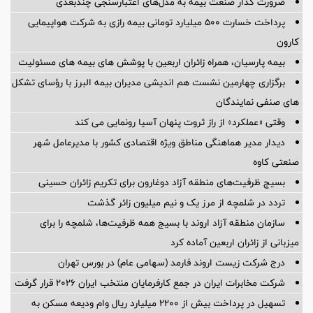
ضرورت گذار صنعت بیمه به مدل‌های اعتبارسنجی چندبعدی
پرداخت خسارت ۵۰۰ میلیارد تومانی بیمه رازی به شرکت هواپیمایی
کارون
بیمه پارسیان، همراه زائران اربعین با پوشش های بیمه های مسئولیت
برگزاری چهارمین نشست هم اندیشی مدیران بیمه البرز با رؤسای تشکل
های صنفی نمایندگان
وقتی «عملکرد» از راز ثروت پنهان آسیا رونمایی می کند
دیدار مدیر هماهنگی مناطق ویژه اقتصادی کشور با مدیرعامل شهر
صنعتی کاوه
بسیج ظرفیت‌های منطقه آزاد دوغارون برای تکریم زائران حسینی
تردد در شلمچه از مرز یک و نیم میلیون زائر گذشت
سازمان منطقه آزاد اروند با بسیج همه ظرفیت‌ها، شلمچه را برای
میزبانی از زائران اربعین آماده کرد
درج شرکت زیست اروند فارمد (سهامی عام) در بورس تهران
شرکت مخابرات ایران در جمع کارفرمایان منتخب ایران ۲۰۲۶ قرار گرفت
تسهیل در پرداخت بیش از ۲۲۰۰ میلیارد ریال وام ودیعه مسکن به