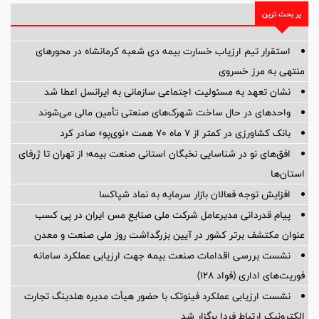
پر بحث ترین
استقرار تیم ارزیاب خسارت بیمه دی شعبه کرمانشاه در محورهای
منتهی به مرز خسروی
نشان تعهد به مسئولیت اجتماعی سازمانی به ایرانسل اعطا شد
واحدهای در حال ساخت شهرک‌های صنعتی تأمین مالی می‌شوند
بانک کشاورزی در کمتر از ۷ ماه ۷۰ همت «نوی‌پو» صادر کرد
افق‌های نو در شناسایی نخبگان استانی صنعت بیمه؛ از تهران تا ژرفای
استان‌ها
افزایش توجه فعالان بازار سرمایه به نماد شپاکسا
پیام قدردانی مدیرعامل شرکت ملی صنایع مس ایران در پی کسب
عنوان مکتشف برتر کشور در آیین بزرگداشت روز ملی صنعت و معدن
نشست بررسی اقدامات صنعت بیمه جهت ارزیابی عملکرد سامانه
فوریت‌های اداری (فواد ۱۲۸)
نشست ارزیابی عملکرد فینوتک با حضور هیأت‌ مدیره هلدینگ تجارت
الکترونیک ارتباط فردا برگزار شد