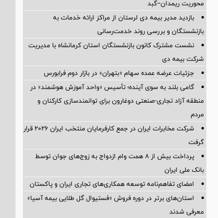
محوریت ریمدان–گبد
بازدید مدیر بیمه دی لرستان از مراکز ارائه خدمات به
بازنشستگان و بررسی روند خدمت‌رسانی
نشست مشترک کانون بازنشستگان استان کرمانشاه با مدیریت
شرکت بیمه دی
جزئیات عرضه عمده سهام «بتهران» در بازار دوم فرابورس
گامی بلند به سوی آینده؛ تأسیس «واحد آموزش هوشمند» در
منطقه آزاد تجاری-صنعتی دوغارون برای توانمندسازی کارکنان و
مردم
شرکت مخابرات ایران در جمع کارفرمایان منتخب ایران ۲۰۲۶ قرار
گرفت
پرداخت بیش از ۸ همت وام ازدواج به زوج‌های جوان توسط
بانک ملی ایران
امضای تفاهم‌نامه توسعه همکاری‌های تجاری ایران و پاکستان
استان‌های برتر در دوره فروش «فستیوال گل طلایی بیمه آسیا»
معرفی شدند