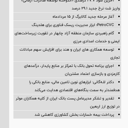
آخرین سود ۲۷.۷ درصدی «اندوخته توسعه صادرات آرمانی»
واریز شد؛ نرخ جدید ۲۹.۱ درصد
آغاز مرحله جدید کالابرگ از ۱۵ مردادماه
PetroCVC؛ ابزار مدیریت ریسک فناوری برای هلدینگ
گام راهبردی سازمان منطقه آزاد چابهار در تقویت زیرساخت‌های
ایمنی و خدمات امدادی مرزی
توسعه همکاری های ایران و هند برای افزایش سهم مبادلات
تجاری
اجرای برنامه تحول بانک با تمرکز بر منابع پایدار، درآمدهای
کارمزدی و بازسازی اعتماد مشتریان
دکتر للـه‌گانی: ابزارهای نوین تامین مالی، منابع بانکی را
هدفمندتر به سمت بنگاه‌های اقتصادی هدایت می‌کند
تقدیر و تشکر مدیرعامل پست بانک ایران از کلیه همکاران موثر
در توزیع ارز اربعین
پرداخت بیمه خسارات بخش کشاورزی کاهشی شد