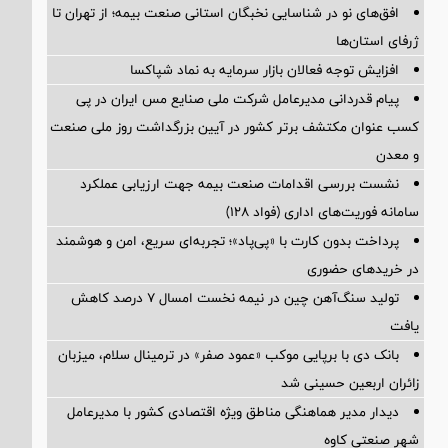
افق‌های نو در شناسایی نخبگان استانی صنعت بیمه؛ از تهران تا
ژرفای استان‌ها
افزایش توجه فعالان بازار سرمایه به نماد شپاکسا
پیام قدردانی مدیرعامل شرکت ملی صنایع مس ایران در پی
کسب عنوان مکتشف برتر کشور در آیین بزرگداشت روز ملی صنعت
و معدن
نشست بررسی اقدامات صنعت بیمه جهت ارزیابی عملکرد
سامانه فوریت‌های اداری (فواد ۱۲۸)
پرداخت بدون کارت با «پی‌پاد»؛ تجربه‌ای سریع، امن و هوشمند
در خریدهای حضوری
تولید سنگ‌آهن چین در نیمه نخست امسال ۷ درصد کاهش
یافت
بانک دی با برپایی موکب «عمود صفر» در ترمینال سلام، میزبان
زائران اربعین حسینی شد
دیدار مدیر هماهنگی مناطق ویژه اقتصادی کشور با مدیرعامل
شهر صنعتی کاوه