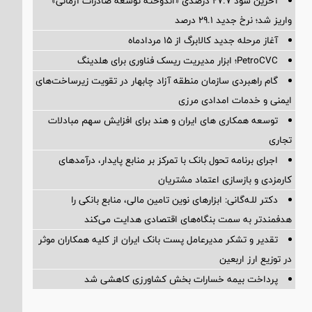
آخرین سود ۲۷.۷ درصدی «اندوخته توسعه صادرات آرمانی»
واریز شد؛ نرخ جدید ۲۹.۱ درصد
آغاز مرحله جدید کالابرگ از ۱۵ مردادماه
PetroCVC؛ ابزار مدیریت ریسک فناوری برای هلدینگ
گام راهبردی سازمان منطقه آزاد چابهار در تقویت زیرساخت‌های
ایمنی و خدمات امدادی مرزی
توسعه همکاری های ایران و هند برای افزایش سهم مبادلات
تجاری
اجرای برنامه تحول بانک با تمرکز بر منابع پایدار، درآمدهای
کارمزدی و بازسازی اعتماد مشتریان
دکتر للـه‌گانی: ابزارهای نوین تامین مالی، منابع بانکی را
هدفمندتر به سمت بنگاه‌های اقتصادی هدایت می‌کند
تقدیر و تشکر مدیرعامل پست بانک ایران از کلیه همکاران موثر
در توزیع ارز اربعین
پرداخت بیمه خسارات بخش کشاورزی کاهشی شد