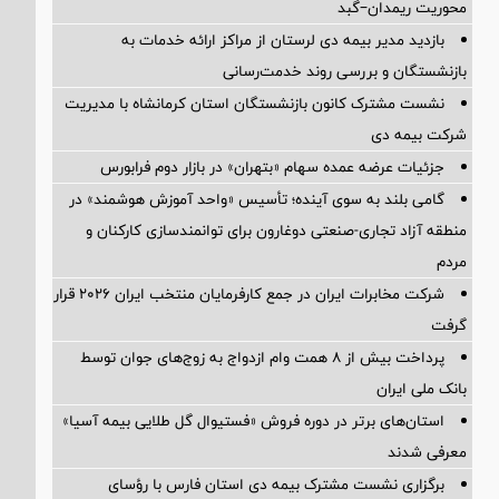
محوریت ریمدان–گبد
بازدید مدیر بیمه دی لرستان از مراکز ارائه خدمات به
بازنشستگان و بررسی روند خدمت‌رسانی
نشست مشترک کانون بازنشستگان استان کرمانشاه با مدیریت
شرکت بیمه دی
جزئیات عرضه عمده سهام «بتهران» در بازار دوم فرابورس
گامی بلند به سوی آینده؛ تأسیس «واحد آموزش هوشمند» در
منطقه آزاد تجاری-صنعتی دوغارون برای توانمندسازی کارکنان و
مردم
شرکت مخابرات ایران در جمع کارفرمایان منتخب ایران ۲۰۲۶ قرار
گرفت
پرداخت بیش از ۸ همت وام ازدواج به زوج‌های جوان توسط
بانک ملی ایران
استان‌های برتر در دوره فروش «فستیوال گل طلایی بیمه آسیا»
معرفی شدند
برگزاری نشست مشترک بیمه دی استان فارس با رؤسای