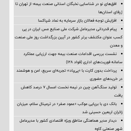
افق‌های نو در شناسایی نخبگان استانی صنعت بیمه؛ از تهران تا
ژرفای استان‌ها
افزایش توجه فعالان بازار سرمایه به نماد شپاکسا
پیام قدردانی مدیرعامل شرکت ملی صنایع مس ایران در پی
کسب عنوان مکتشف برتر کشور در آیین بزرگداشت روز ملی صنعت
و معدن
نشست بررسی اقدامات صنعت بیمه جهت ارزیابی عملکرد
سامانه فوریت‌های اداری (فواد ۱۲۸)
پرداخت بدون کارت با «پی‌پاد»؛ تجربه‌ای سریع، امن و هوشمند
در خریدهای حضوری
تولید سنگ‌آهن چین در نیمه نخست امسال ۷ درصد کاهش
یافت
بانک دی با برپایی موکب «عمود صفر» در ترمینال سلام، میزبان
زائران اربعین حسینی شد
دیدار مدیر هماهنگی مناطق ویژه اقتصادی کشور با مدیرعامل
شهر صنعتی کاوه