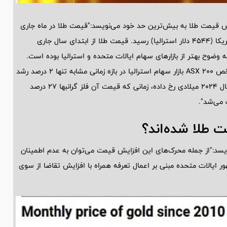
 اشاره به دلایل افزایش قیمت طلا به بیش‌ترین حد خود می‌نویسد:"قیمت طلا در ماه جاری
میلادی به بالاترین حد تاریخی خود به میزان هر اونس 2900 دلار آمریکا (4544 دلار استرالیا) رسید. قیمت طلا از ابتدای سال جاری
ملکردی به وضوح بهتر از بازار‌های سهام ایالات متحده و استرالیا بوده است.
شاخص سهام S&P500 امریکا با رشدی 4 درصدی همراه بوده و شاخص ASX 200 بازار سهام استرالیا در بازه زمانی مشابه تنها 2 درصد رشد
داشته است. افزایش قیمت طلا به دنبال یک روند فوق العاده در سال 2024 میلادی رخ داده، زمانی که قیمت آن فلز گرانبها 27 درصد
 طلا شده‌اند؟
یسد:"از جمله محرک‌های این افزایش قیمت می‌توان به عدم اطمینان
ر ایالات متحده مبنی بر اعمال تعرفه همراه با افزایش تقاضا از سوی