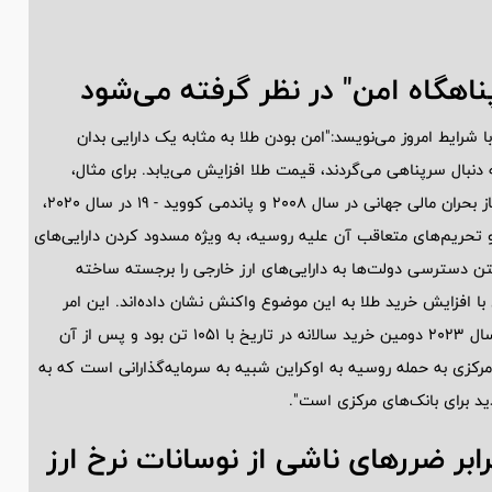
پناهگاه امن" در نظر گرفته می‌شود
ا شرایط امروز می‌نویسد:"امن بودن طلا به مثابه یک دارایی بدان
نبال سرپناهی می‌گردند، قیمت طلا افزایش می‌یابد. برای مثال،
سرمایه گذاران در واکنش به حملات تروریستی 11 سپتامبر 2001، آغاز بحران مالی جهانی در سال 2008 و پاندمی کووید - 19 در سال 2020،
خریداری نمودند. حمله روسیه به اوکراین در فوریه سال 2022، و تحریم‌های متعاقب آن علیه روسیه، به ویژه مسدود کردن دارایی‌های
ن دسترسی دولت‌ها به دارایی‌های ارز خارجی را برجسته ساخته
 با افزایش خرید طلا به این موضوع واکنش نشان داده‌اند. این امر
منجر به رکورد 1082 تن خرید طلای بانک مرکزی در سال 2022 شد. سال 2023 دومین خرید سالانه در تاریخ با 1051 تن بود و پس از آن
 بانک‌های مرکزی به حمله روسیه به اوکراین شبیه به سرمایه‌گذارانی است که به
د برای بانک‌های مرکزی است".
ابر ضرر‌های ناشی از نوسانات نرخ ارز