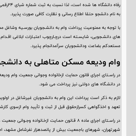
به نام دانشجو حتمًا اطلاع رسانی و نظارت کافی صورت پذیرد.
های دانشـجویی، شایسـته است درچـارچوب اعتبـارات ابلاغی اقـدام 
مستعدکم بضاعت ودانشجویان سرآمدانجام پذیرد.
وام ودیعه مسکن متاهلی به دانشج
در راسـتای اجرای قانون حمایت ازخانواده وجوانی جمعیت وام ودیعه
در دانشـگاه های دولتی نیز پرداخت می شود.
لازم به ذکر است پرداخت این وام به دانشجویان غیرشاغل در اول
تعهد و اخذگواهی کسرازحقوق قبل از ثبت و تأیید وام ازسوی کارشنا
در راسـتای اجرای ماده 8 قـانون حمـایت ازخـانواد
شهرتهران، شهرهای باجمعیت بیش از پانصدهزار نفرشامل مشهد، اصفهان