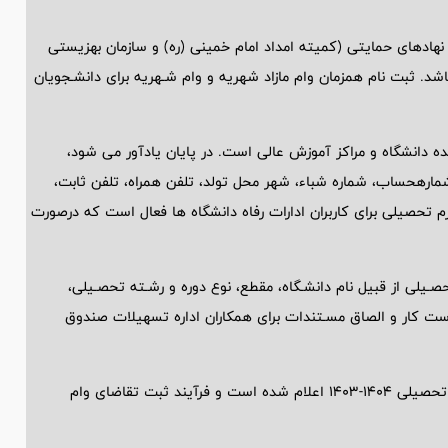
هادهای حمایتی (کمیته امداد امام خمینی (ره) و سازمان بهزیستی
. ثبت نام همزمان وام مازاد شهریه و وام شـهریه برای دانشـجویان
دانشگاه و مراکز آموزش عالی است. در پایان یادآور می شود،
ارهحساب، شماره شباء، شهر محل تولد، تلفن همراه، تلفن ثابت،
تحصیلی برای کاربران ادارات رفاه دانشگاه ها فعال است که درصورت
ـیلی از قبیل نام دانشـگاه، مقطع، نوع دوره و رشـته تحصـیلی،
واست کار و الصاق مسـتندات برای همکاران اداره تسهیلات صندوق
مبالغ و زمان‌بندی اعطای وام‌های دانشجویی برای نیمسال دوم سال تحصیلی 1404-1403 اعلام شده است و فرآیند ثبت تقاضای وام