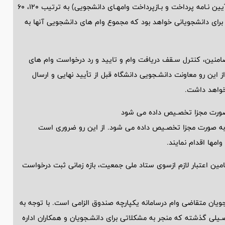
سـقف مبلغ ضـمانت وام های دانشـجویی (بنـدهای 2، 1 و3 مـاده10 آیین نـامه پرداخت و بـازپرداخت وامهـای دانشجویی) به ترتیب 120، 60
صـرفًا برای دانشجویانی خواهد بود که مجموع وام های دانشجویی آنها به
منین، کنترل سـقف دریافت وام و تایید و رد درخواست وام های
 این رو معاونت دانشـجویی دانشگاه قبل از تأیید نهایی و ارسال
خواهد داشت.
ه صورت مجزا تخصـیص داده می شود
اه به صورت مجزا تخصـیص داده می شود. از این رو ضروری است
مها اقدام نمایند.
امین اعتبار لازم ازسوی ستاد ملی جمعیت، بازه زمانی ثبت درخواست
ان متقاضی وام درسامانه یکپارچه صندوق الزامی است. با توجه به
ـیلی گذشته که منجر به مشکلاتی برای دانشـجویان و همکاران اداره