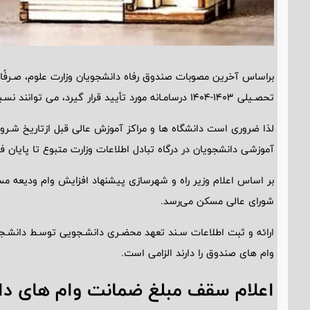
براساس آخرین مصوبات صندوق رفاه دانشجویان وزارت علوم، صـرفًا
تحصـیلی 1403-1404 درسامـانه مورد تأیید قرار گیرد، می توانند نسـبت به تشکیل پرونده و ثبت تقاضای وام اقدام نمایند.
لذا ضروری است دانشگاه ها و مراکز آموزش عالی قبل ازتاریخ شـروع
آموزشی دانشجویان در درگاه تبادل اطلاعات وزارت متبوع تا پایان فر
بر اساس اعلام وزیر راه و شهرسازی پیشنهاد افزایش وام ودیعه م
شورای عالی مسکن می‌رسد.
ارائه و ثبت اطلاعات سـند تعهد محضـری دانشـجویی توسـط دانشـجو
وام های صندوق را دارند الزامی است.
اعلام سقف مبلغ ضمانت وام های د