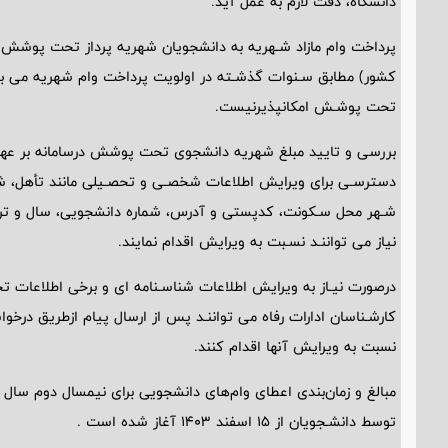
دانشگاه، دقت لازم به عمل آید.
پرداخت وام مازاد شـهریه به دانشجویان شهریه پرداز تحت پوشش ن
کشور) مطابق سـنوات گذشـته در اولویت پرداخت وام شهریه می باشد
تحت پوشـش امکانپذیرنیست.
بررسی و تایید مبلغ شهریه دانشجوی تحت پوشش درسامانه بر عهده 
دسترسـی برای ویرایش اطلاعات شخصـی و تحصـیلی مانند تأهل، شم
شـهر محل سـکونت، کدپستی و آدرس، شماره دانشجویی، سال و ترم 
نیاز می تواننـد نسـبت به ویرایش اقدام نمایند.
درصورت نیـاز به ویرایش اطلاعات شناسـنامه ای و برخی اطلاعات تحص
کارشـناسان ادارات رفاه می تواننـد پس از ارسال پیام ازطریق درخ
نسبت به ویرایش آنها اقدام کنند.
توسط دانشـجویان از 15 اسفند 1403 آغاز شده است .