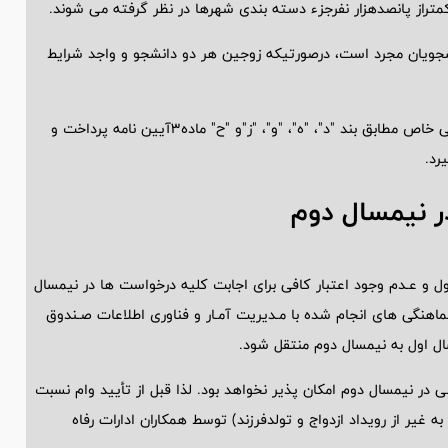
کمتراز پانصدهزار نفرجزء دسته بندی شهرها در نظر گرفته می شوند.
نشجویان مجرد است، درصورتیکه زوجین هر دو دانشجو و واجد شرایط
ضریب 50درصدی افزایش وام تحصـیلی برای دانشجویان دارای ویژگی خاص مطابق بند "د"، "ه"، "و"، "ز"و "ح" ماده3آیین نامه پرداخت و
رد.
ر نیمسال دوم
ول و عـدم وجود اعتبار کافی برای اجابت کلیه درخواست ها در نیمسال
هنگی های انجام شده با مـدیریت آمـار و فناوری اطلاعات صـندوق
ل اول به نیمسال دوم منتقل شود.
ی در نیمسال دوم امکان پذیر نخواهد بود. لذا قبل از تأیید وام نسبت
غیر از رویداد ازدواج و تولدفرزند) توسط همکاران ادارات رفاه