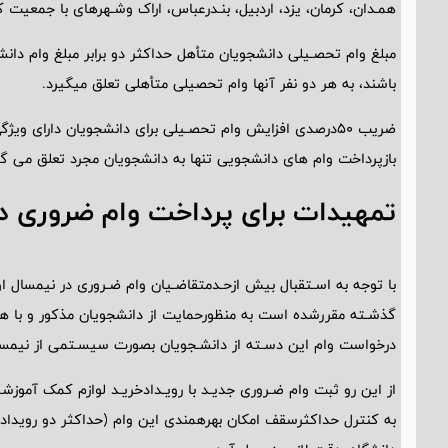
همـدان، کرمان، یزد، اردبیل، بنـدرعباس، اراک وشـهرهای با جمعیت 
مبلغ وام تحصـیلی دانشجویان متأهل حداکثر دو برابر مبلغ وام دا
باشند، به هر دو نفر آنها وام تحصیلی متأهلی تعلق میگیرد.
بازپرداخت وام های دانشجویی تنها به دانشجویان مجرد تعلق می گی
تمهیدات برای پرداخت وام ضروری د
با توجه به اسـتقبال بیش ازحـدمتقاضـیان وام ضـروری در نیمسال ا
گذشـته مقررشده است به منظورحمایت از دانشجویان مذکور و با هما
درخواست وام این دسـته از دانشـجویان بصورت سیسـتمی از نیمسا
از این رو ثبت وام ضـروری جدیـد با رویـدادخریـد لوازم کمک آموزشـ
به کنترل حداکثرسقف امکان بهرهمندی این وام (حداکثر دو رویداد به 