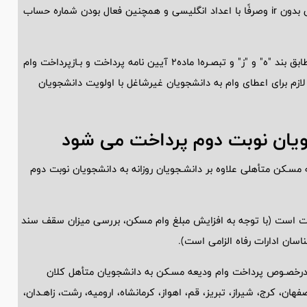
رفاه دانشگاه ها شده است، لذا نسبت به ثبت شماره شبای 24رقمی بدون ir وصرفًا با اعداد انگلیسی و همچنین فعال بودن شماره حساب
با توجه به ممنوعیت پرداخت وام به دانشـجویان بورسـیه وشاغل مطابق بند "ه" و "ز" و تبصـره1 ماده2 آیین نامه پرداخت و بـازپرداخت وام
لازم برای اعطای وام به دانشجویان غیرشاغل با اولویت دانشجویان
ویان نوبت دوم پرداخت می شود
 مسـکن متأهلی علاوه بر دانشـجویان روزانه به دانشجویان نوبت دوم
ویت است (با توجه به افزایش مبلغ وام مسکن، بررسی میزان سقف سند
سان ادارات رفاه الزامی است).
ه وجـوانی جمعیت درخصـوص پرداخت وام ودیعه مسـکن به دانشجویان متأهل کلان
، کرج، شیراز، تبریز، قم، اهواز، کرمانشاه، ارومیه، رشت، زاهـدان،