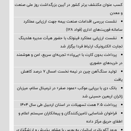
کسب عنوان مکتشف برتر کشور در آیین بزرگداشت روز ملی صنعت
و معدن
نشست بررسی اقدامات صنعت بیمه جهت ارزیابی عملکرد
سامانه فوریت‌های اداری (فواد ۱۲۸)
نشست ارزیابی عملکرد فینوتک با حضور هیأت‌ مدیره هلدینگ
تجارت الکترونیک ارتباط فردا برگزار شد
پرداخت بدون کارت با «پی‌پاد»؛ تجربه‌ای سریع، امن و هوشمند
در خریدهای حضوری
تولید سنگ‌آهن چین در نیمه نخست امسال ۷ درصد کاهش
یافت
بانک دی با برپایی موکب «عمود صفر» در ترمینال سلام، میزبان
زائران اربعین حسینی شد
پرداخت ۲.۵ همت تسهیلات در استان اردبیل طی سال ۱۴۰۴
فراخوان شناسایی تامین‌کنندگان و پیمانکاران سیستم اعلام و
اطفای حریق مرکز داده
ورود آکو باتری ایرانیان به بورس با مشاور پذیرش و ارزشگذاری