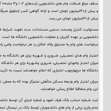
و بیش از120میلیون تومان است و ارائه گواهی کسـر ازحقوق 
بیش از120میلیون تومان می رسد.
مسـئولیت کنترل وصـحت سـنجی مسـتندات، سـند تعهـد، شـرایط ضا
دانشجویی بر عهده کاربران و معاونت دانشجویی دانشگاه ها است. از
درخواست های وام به صندوق رفاه، امکان رد هر درخواست وامی را
اعتبـار وام هـای تحصـیلی، ضـروری و شـهریه برای هر دانشـگاه ب
میزان اعتبـار وامهـای تحصـیلی، ضـروری وشـهریه برای هر دانشـگ
دانشگاه ها درچهارچوب اعتباری که اعلام خواهدشد نسبت به تأیید وا
میزان اعتبـار وام ودیعه مسـکن متأهلی متمرکز بوده که به محض ت
این وام متعاقبًا اطلاع رسانی خواهدشد.
ثبت شـماره حساب بانک طرف تعهد و شماره شبای آن توسط دانشجوی
عدم واریز برخی از وام های دانشـجویان توسط بانک در نیمسال تحص