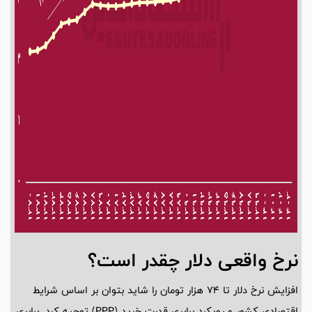
نرخ واقعی دلار چقدر است؟
افزایش نرخ دلار تا 74 هزار تومان را شاید بتوان بر اساس شرایط
اقتصادی کشور و رویکرد برابری قدرت خرید (PPP) توجیه کرد. برابری