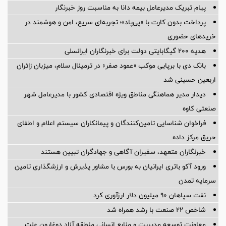
پیام ‌تبریک‌ مدیرعامل بیمه دانا به مناسبت روز خبرنگار
پرداخت بدون کارت با «پی‌پاد»؛ تجربه‌ای سریع، امن و هوشمند در
خریدهای حضوری
هدیه ۲۰۰ گیگابایتی دولت برای خبرنگاران ایرانسلی
بانک دی با برپایی موکب «عمود صفر» در ترمینال سلام، میزبان زائران
اربعین حسینی شد
دیدار مدیر هماهنگی مناطق ویژه اقتصادی کشور با مدیرعامل شهر
صنعتی کاوه
فراخوان شناسایی تامین‌کنندگان و پیمانکاران سیستم اعلام و اطفای
حریق مرکز داده
خبرنگاران متعهد، سفیران آگاهی و جهادگران تبیین هستند
ورود آکو باتری ایرانیان به بورس با مشاور پذیرش و ارزشگذاری تامین
سرمایه تمدن
نفت سپاهان ۹۰ میلیون دلار ارزآوری کرد
شاخص ۲۲ صنعت با رشد همراه شد
معاونت توسعه مدیریت و منابع انسانی منطقه آزاد دوغارون علت