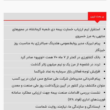
پر بحث ترین
استقرار تیم ارزیاب خسارت بیمه دی شعبه کرمانشاه در محورهای
منتهی به مرز خسروی
پیام تبریک مدیر روابط‌عمومی هلدینگ صباانرژی به مناسبت روز
خبرنگار
بانک کشاورزی در کمتر از ۷ ماه ۷۰ همت «نوی‌پو» صادر کرد
تردد در شلمچه از مرز یک و نیم میلیون زائر گذشت
افزایش توجه فعالان بازار سرمایه به نماد شپاکسا
پیام قدردانی مدیرعامل شرکت ملی صنایع مس ایران در پی کسب
عنوان مکتشف برتر کشور در آیین بزرگداشت روز ملی صنعت و معدن
نشست بررسی اقدامات صنعت بیمه جهت ارزیابی عملکرد سامانه
فوریت‌های اداری (فواد ۱۲۸)
ایستادگی و سازندگی ما، نیازمند روایت شماست