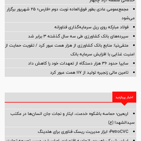
مجمع‌عمومی عادی بطور فوق‌العاده نوبت دوم «فارس» ۲۵ شهریور برگزار
می‌شود
فولاد مبارکه روی ریل سرمایه‌گذاری فناورانه
سپرده‌های بانک کشاورزی طی سه سال گذشته ۳ برابر شد
متقی‌نیا: منابع بانک کشاورزی از هزار همت عبور کرد / تقویت حمایت از
امنیت غذایی با افزایش سرمایه بانک
سایپا حدود ۳۶ هزار دستگاه از تعهدات خود را کاهش داد
تامین مالی زنجیره تولید از 117 همت عبور کرد
اخبار پربازدید
اربعین؛ حماسه باشکوه خدمت، ایثار و نجات جان انسان‌ها در مکتب
سیدالشهدا (ع)
PetroCVC؛ ابزار مدیریت ریسک فناوری برای هلدینگ
ایران، شریک راهبردی اتحادیه اقتصادی اوراسیا در مسیر توسعه تجارت