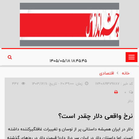
تغییر
۱۸:۴۵:۴۵ ۱۴۰۵/۰۵/۱۸
وضعیت
خانه
اقتصادی
ناوبری
کد خبر : 1740819479787
زمان: ۲۰:۳۹:۰۰ - تاریخ: ۱۴۰۳/۱۲/۱۱
447
0
دلار
نرخ واقعی دلار چقدر است؟
دلار در ایران همیشه داستانی پر از نوسان و تغییرات غافلگیرکننده داشته
است. اما داستان دلار در ایران سر دراز دارد! قیمت دلار در روز‌های گذشته