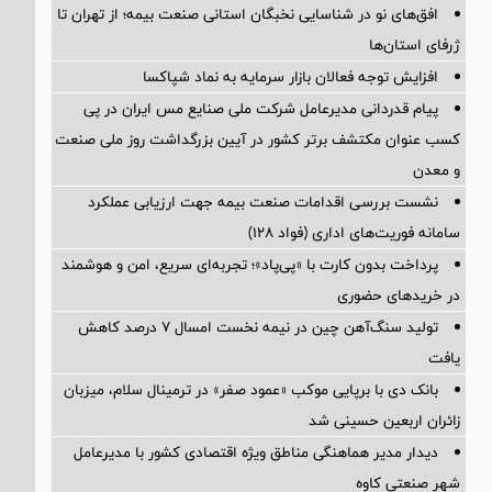
افق‌های نو در شناسایی نخبگان استانی صنعت بیمه؛ از تهران تا
ژرفای استان‌ها
افزایش توجه فعالان بازار سرمایه به نماد شپاکسا
پیام قدردانی مدیرعامل شرکت ملی صنایع مس ایران در پی
کسب عنوان مکتشف برتر کشور در آیین بزرگداشت روز ملی صنعت
و معدن
نشست بررسی اقدامات صنعت بیمه جهت ارزیابی عملکرد
سامانه فوریت‌های اداری (فواد ۱۲۸)
پرداخت بدون کارت با «پی‌پاد»؛ تجربه‌ای سریع، امن و هوشمند
در خریدهای حضوری
تولید سنگ‌آهن چین در نیمه نخست امسال ۷ درصد کاهش
یافت
بانک دی با برپایی موکب «عمود صفر» در ترمینال سلام، میزبان
زائران اربعین حسینی شد
دیدار مدیر هماهنگی مناطق ویژه اقتصادی کشور با مدیرعامل
شهر صنعتی کاوه