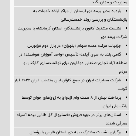
محوریت ریمدان–گبد
بازدید مدیر بیمه دی لرستان از مراکز ارائه خدمات به
بازنشستگان و بررسی روند خدمت‌رسانی
نشست مشترک کانون بازنشستگان استان کرمانشاه با مدیریت
شرکت بیمه دی
جزئیات عرضه عمده سهام «بتهران» در بازار دوم فرابورس
گامی بلند به سوی آینده؛ تأسیس «واحد آموزش هوشمند» در
منطقه آزاد تجاری-صنعتی دوغارون برای توانمندسازی کارکنان و
مردم
شرکت مخابرات ایران در جمع کارفرمایان منتخب ایران ۲۰۲۶ قرار
گرفت
پرداخت بیش از ۸ همت وام ازدواج به زوج‌های جوان توسط
بانک ملی ایران
استان‌های برتر در دوره فروش «فستیوال گل طلایی بیمه آسیا»
معرفی شدند
برگزاری نشست مشترک بیمه دی استان فارس با رؤسای