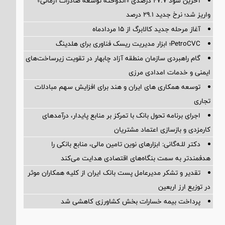
آخرین سود ۲۷.۷ درصدی «اندوخته توسعه صادرات آرمانی»
واریز شد؛ نرخ جدید ۲۹.۱ درصد
آغاز مرحله جدید کالابرگ از ۱۵ مردادماه
PetroCVC؛ ابزار مدیریت ریسک فناوری برای هلدینگ
گام راهبردی سازمان منطقه آزاد چابهار در تقویت زیرساخت‌های
ایمنی و خدمات امدادی مرزی
توسعه همکاری های ایران و هند برای افزایش سهم مبادلات
تجاری
اجرای برنامه تحول بانک با تمرکز بر منابع پایدار، درآمدهای
کارمزدی و بازسازی اعتماد مشتریان
دکتر للـه‌گانی: ابزارهای نوین تامین مالی، منابع بانکی را
هدفمندتر به سمت بنگاه‌های اقتصادی هدایت می‌کند
تقدیر و تشکر مدیرعامل پست بانک ایران از کلیه همکاران موثر
در توزیع ارز اربعین
پرداخت بیمه خسارات بخش کشاورزی کاهشی شد